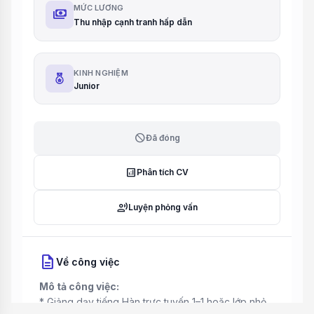
MỨC LƯƠNG
payments
Thu nhập cạnh tranh hấp dẫn
KINH NGHIỆM
Junior
block
Đã đóng
analytics
Phân tích CV
record_voice_over
Luyện phỏng vấn
description
Về công việc
Mô tả công việc:
* Giảng dạy tiếng Hàn trực tuyến 1–1 hoặc lớp nhỏ