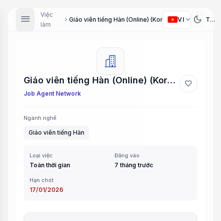
Việc
menu
dark_mode
expand_more
VI
Giáo viên tiếng Hàn (Online) (Korean Language Teacher (Online))
chevron_right
làm
Giáo viên tiếng Hàn (Online) (Korean Language Teacher (Online))
favorite
Job Agent Network
Ngành nghề
Giáo viên tiếng Hàn
Loại việc
Đăng vào
Toàn thời gian
7 tháng trước
Hạn chót
17/01/2026