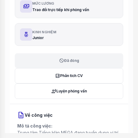
MỨC LƯƠNG
payments
Trao đổi trực tiếp khi phỏng vấn
KINH NGHIỆM
Junior
block
Đã đóng
analytics
Phân tích CV
record_voice_over
Luyện phỏng vấn
description
Về công việc
Mô tả công việc:
Trung tâm Tiếng Hàn MEGA đang tuyển dụng vị trí