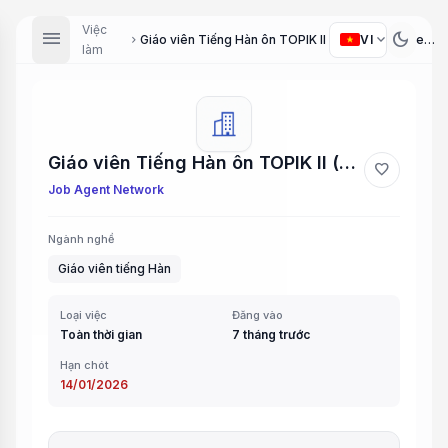
Việc
menu
dark_mode
expand_more
VI
Giáo viên Tiếng Hàn ôn TOPIK II (Korean Teacher for TOPIK II Preparation)
chevron_right
làm
Giáo viên Tiếng Hàn ôn TOPIK II (Korean Teacher for TOPIK II Preparation)
favorite
Job Agent Network
Ngành nghề
Giáo viên tiếng Hàn
Loại việc
Đăng vào
Toàn thời gian
7 tháng trước
Hạn chót
14/01/2026