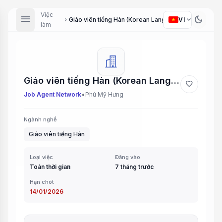
Việc
menu
dark_mode
expand_more
VI
Giáo viên tiếng Hàn (Korean Language Teacher)
chevron_right
làm
Giáo viên tiếng Hàn (Korean Language Teacher)
favorite
•
Job Agent Network
Phú Mỹ Hưng
Ngành nghề
Giáo viên tiếng Hàn
Loại việc
Đăng vào
Toàn thời gian
7 tháng trước
Hạn chót
14/01/2026