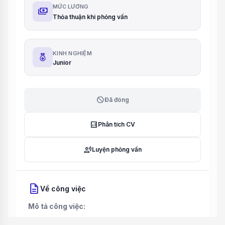
MỨC LƯƠNG
payments
Thỏa thuận khi phỏng vấn
KINH NGHIỆM
Junior
block
Đã đóng
analytics
Phân tích CV
record_voice_over
Luyện phỏng vấn
description
Về công việc
Mô tả công việc: