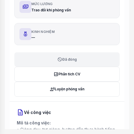
MỨC LƯƠNG
payments
Trao đổi khi phỏng vấn
KINH NGHIỆM
—
block
Đã đóng
analytics
Phân tích CV
record_voice_over
Luyện phỏng vấn
description
Về công việc
Mô tả công việc:
• Giảng dạy, trợ giảng, hướng dẫn thực hành tiếng