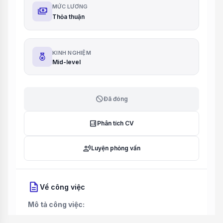
MỨC LƯƠNG
payments
Thỏa thuận
KINH NGHIỆM
Mid-level
block
Đã đóng
analytics
Phân tích CV
record_voice_over
Luyện phỏng vấn
description
Về công việc
Mô tả công việc: