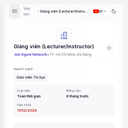
Việc
menu
dark_mode
expand_more
Giảng viên (Lecturer/Instructor)
VI
chevron_right
làm
Giảng viên (Lecturer/Instructor)
favorite
•
Job Agent Network
TP. Hồ Chí Minh, Đà Nẵng
Ngành nghề
Giáo viên Tin học
Loại việc
Đăng vào
Toàn thời gian
6 tháng trước
Hạn chót
11/02/2026