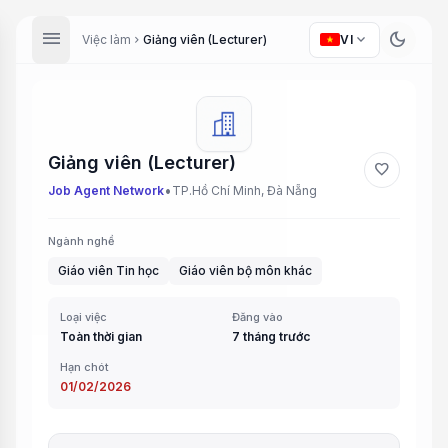
menu
dark_mode
expand_more
Việc làm
Giảng viên (Lecturer)
VI
chevron_right
Giảng viên (Lecturer)
favorite
•
Job Agent Network
TP.Hồ Chí Minh, Đà Nẵng
Ngành nghề
Giáo viên Tin học
Giáo viên bộ môn khác
Loại việc
Đăng vào
Toàn thời gian
7 tháng trước
Hạn chót
01/02/2026