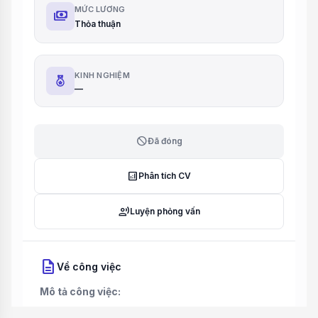
MỨC LƯƠNG
payments
Thỏa thuận
KINH NGHIỆM
—
block
Đã đóng
analytics
Phân tích CV
record_voice_over
Luyện phỏng vấn
description
Về công việc
Mô tả công việc: