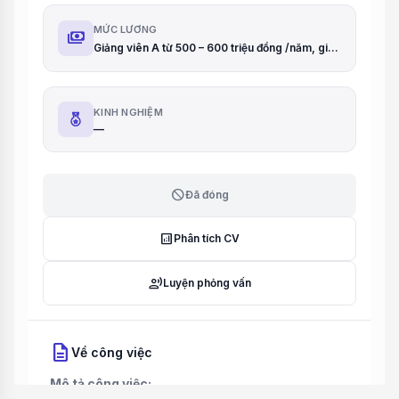
MỨC LƯƠNG
payments
Giảng viên A từ 500 – 600 triệu đồng /năm, giảng viên B từ 300 – 400 triệu đồng/năm và giảng viên C từ 200–250 triệu đồng /năm. Với chuyên gia, nhà khoa học xuất sắc thu nhập lên đến 1 tỷ đồng/năm.
KINH NGHIỆM
—
block
Đã đóng
analytics
Phân tích CV
record_voice_over
Luyện phỏng vấn
description
Về công việc
Mô tả công việc: