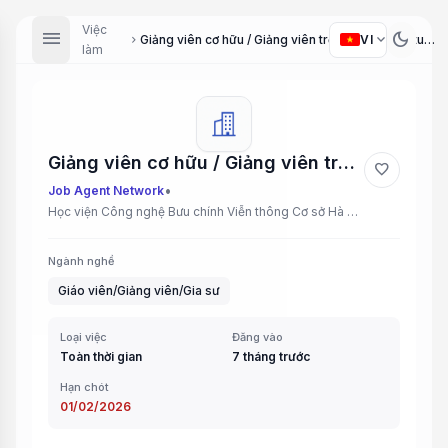
Việc
menu
dark_mode
expand_more
VI
Giảng viên cơ hữu / Giảng viên trẻ tài năng (Lecturer / Young Talented Lecturer)
chevron_right
làm
Giảng viên cơ hữu / Giảng viên trẻ tài năng (Lecturer / Young Talented Lecturer)
favorite
•
Job Agent Network
Học viện Công nghệ Bưu chính Viễn thông Cơ sở Hà Đông, Hà Nội
Ngành nghề
Giáo viên/Giảng viên/Gia sư
Loại việc
Đăng vào
Toàn thời gian
7 tháng trước
Hạn chót
01/02/2026