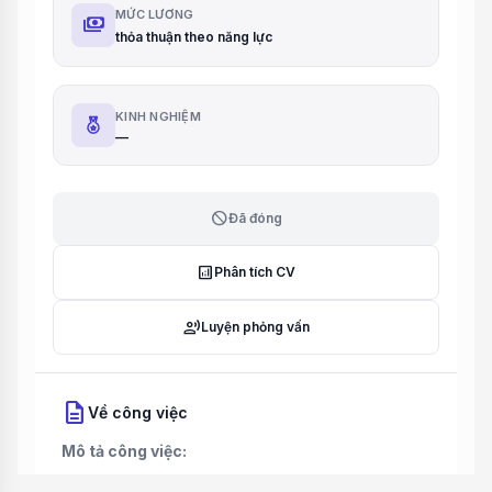
MỨC LƯƠNG
payments
thỏa thuận theo năng lực
KINH NGHIỆM
—
block
Đã đóng
analytics
Phân tích CV
record_voice_over
Luyện phỏng vấn
description
Về công việc
Mô tả công việc: