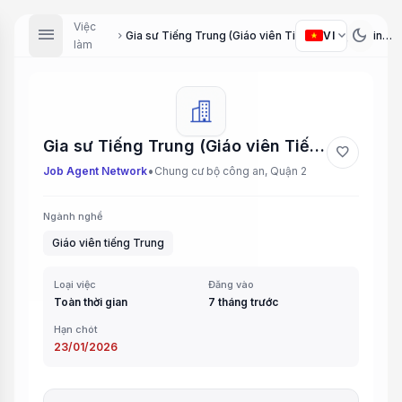
Việc
menu
dark_mode
expand_more
VI
Gia sư Tiếng Trung (Giáo viên Tiếng Trung) (Chinese Tutor (Chinese Teacher))
chevron_right
làm
Gia sư Tiếng Trung (Giáo viên Tiếng Trung) (Chinese Tutor (Chinese Teacher))
favorite
•
Job Agent Network
Chung cư bộ công an, Quận 2
Ngành nghề
Giáo viên tiếng Trung
Loại việc
Đăng vào
Toàn thời gian
7 tháng trước
Hạn chót
23/01/2026