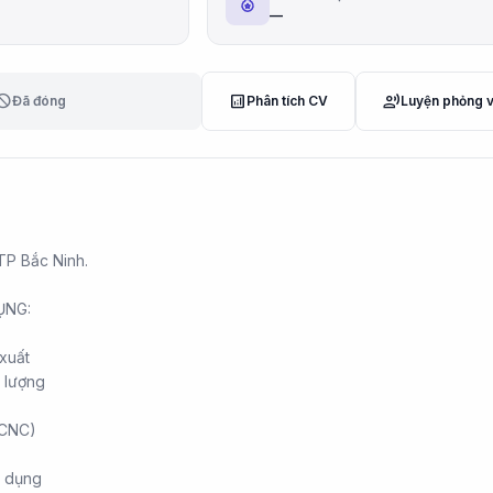
—
lock
analytics
record_voice_over
Đã đóng
Phân tích CV
Luyện phỏng 
TP Bắc Ninh.
ỤNG:
xuất
 lượng
(CNC)
n dụng