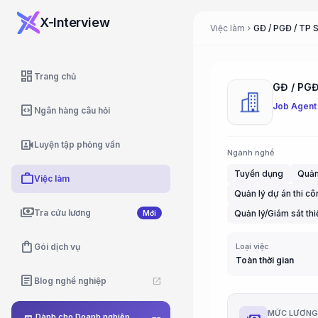
X-Interview
Việc làm
chevron_right
dashboard
Trang chủ
Job Agent
code_blocks
Ngân hàng câu hỏi
video_camera_front
Luyện tập phỏng vấn
Ngành nghề
Tuyển dụng
Quản
work
Việc làm
Quản lý dự án thi c
payments
Tra cứu lương
Quản lý/Giám sát thi
Mới
shopping_bag
Gói dịch vụ
Loại việc
Toàn thời gian
article
Blog nghề nghiệp
open_in_new
MỨC LƯƠN
Dành cho Doanh nghiệp