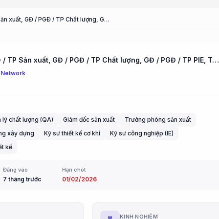
GĐ / PGĐ / TP Sản xuất, GĐ / PGĐ / TP Chất lượng, GĐ / PGĐ / TP PIE, Trưởng phòng PE (CNC), Chuyên viên PM, Chuyên viên Tuyển dụng, Trưởng phòng Thiết kế, Kỹ sư Thiết kế Cơ khí (Manager / Deputy Manager / Production Manager, Manager / Deputy Manager / ...
GĐ / PGĐ / TP Sản xuất, GĐ / PGĐ / TP Chất lượng, GĐ / PGĐ / TP PIE, Trưởng phòng PE (CNC), Chuyên viên PM, Chuyên viên Tuyển dụng, Trưởng phòng Thiết kế, Kỹ sư Thiết kế Cơ khí (Manager / Deputy Manager / Production Manager, Manager / Deputy Manager / ...
 Network
 lý chất lượng (QA)
Giám đốc sản xuất
Trưởng phòng sản xuất
ông xây dựng
Kỹ sư thiết kế cơ khí
Kỹ sư công nghiệp (IE)
ết kế
Đăng vào
Hạn chót
7 tháng trước
01/02/2026
G
KINH NGHIỆM