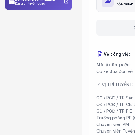
payments
apartment
open_in_new
Đăng tin tuyển dụng
Thỏa thuận
b
description
Về công việc
Mô tả công việc:
Có xe đưa đón về 
📌 VỊ TRÍ TUYỂN D
GĐ / PGĐ / TP Sản 
GĐ / PGĐ / TP Chất
GĐ / PGĐ / TP PIE
Trưởng phòng PE 
Chuyên viên PM
Chuyên viên Tuyể