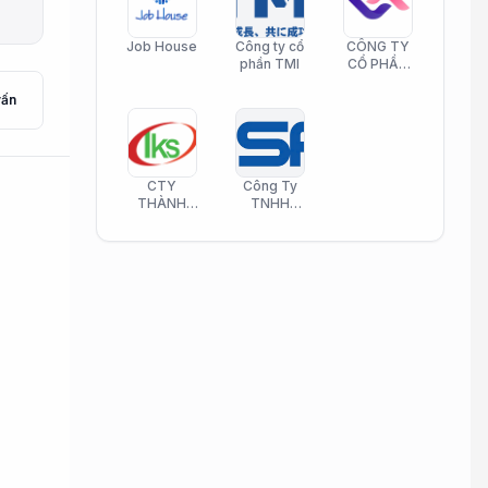
Job House
Công ty cổ
CÔNG TY
phần TMI
CỔ PHẦN
HELI CARE
vấn
CTY
Công Ty
THÀNH
TNHH
KIM SƠN
Công Nghệ
PHAMATECH
Phần Mềm
Nasani