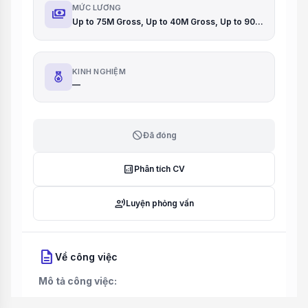
MỨC LƯƠNG
payments
Up to 75M Gross, Up to 40M Gross, Up to 90M Gross
KINH NGHIỆM
—
block
Đã đóng
analytics
Phân tích CV
record_voice_over
Luyện phỏng vấn
description
Về công việc
Mô tả công việc: