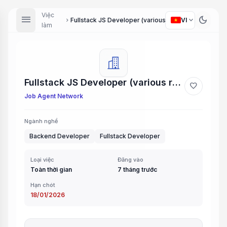
Việc
menu
dark_mode
expand_more
Fullstack JS Developer (various roles)
VI
chevron_right
làm
Fullstack JS Developer (various roles)
favorite
Job Agent Network
Ngành nghề
Backend Developer
Fullstack Developer
Loại việc
Đăng vào
Toàn thời gian
7 tháng trước
Hạn chót
18/01/2026