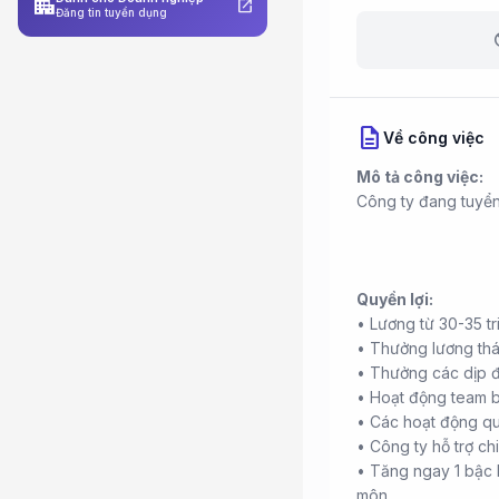
apartment
open_in_new
Đăng tin tuyển dụng
b
description
Về công việc
Mô tả công việc:
Công ty đang tuyển 
Quyền lợi:
• Lương từ 30-35 tr
• Thưởng lương thá
• Thưởng các dịp đặc
• Hoạt động team b
• Các hoạt động qu
• Công ty hỗ trợ c
• Tăng ngay 1 bậc 
môn.