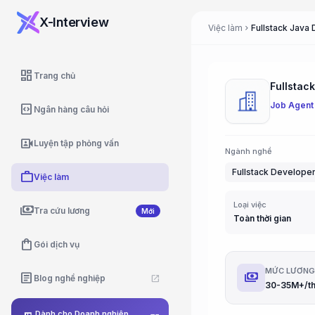
X-Interview
Việc làm
Fullstack Java
chevron_right
dashboard
Trang chủ
Fullstac
Job Agent
code_blocks
Ngân hàng câu hỏi
video_camera_front
Luyện tập phỏng vấn
Ngành nghề
Fullstack Develope
work
Việc làm
Loại việc
payments
Tra cứu lương
Mới
Toàn thời gian
shopping_bag
Gói dịch vụ
MỨC LƯƠN
payments
article
Blog nghề nghiệp
open_in_new
30-35M+/t
Dành cho Doanh nghiệp