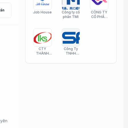
vấn
Job House
Công ty cổ
CÔNG TY
phần TMI
CỔ PHẦN
HELI CARE
CTY
Công Ty
THÀNH
TNHH
KIM SƠN
Công Nghệ
PHAMATECH
Phần Mềm
Nasani
uyên