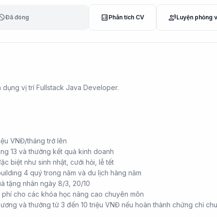
lock
analytics
record_voice_over
Đã đóng
Phân tích CV
Luyện phỏng 
dụng vị trí Fullstack Java Developer.
iệu VNĐ/tháng trở lên
ng 13 và thưởng kết quả kinh doanh
 biệt như sinh nhật, cưới hỏi, lễ tết
uilding 4 quý trong năm và du lịch hàng năm
à tặng nhân ngày 8/3, 20/10
hi phí cho các khóa học nâng cao chuyên môn
lương và thưởng từ 3 đến 10 triệu VNĐ nếu hoàn thành chứng chỉ ch