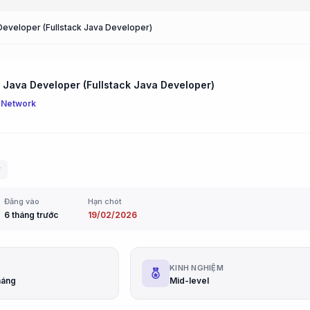
 Developer (Fullstack Java Developer)
k Java Developer (Fullstack Java Developer)
 Network
r
Đăng vào
Hạn chót
6 tháng trước
19/02/2026
G
KINH NGHIỆM
háng
Mid-level