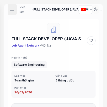
Việc
menu
dark_mode
expand_more
VI
FULL STACK DEVELOPER (JAVA SPRING BOOT + FE)
chevron_right
làm
FULL STACK DEVELOPER (JAVA SPRING BOOT + FE)
favorite
•
Job Agent Network
Việt Nam
Ngành nghề
Software Engineering
Loại việc
Đăng vào
Toàn thời gian
6 tháng trước
Hạn chót
26/02/2026