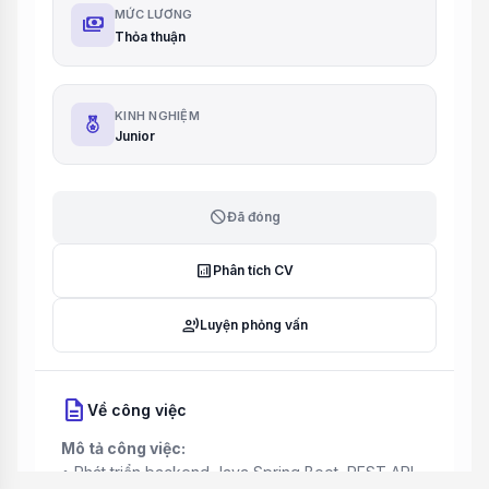
MỨC LƯƠNG
payments
Thỏa thuận
KINH NGHIỆM
Junior
block
Đã đóng
analytics
Phân tích CV
record_voice_over
Luyện phỏng vấn
description
Về công việc
Mô tả công việc:
• Phát triển backend Java Spring Boot, REST API,