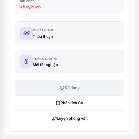
Hạn chót
17/02/2026
MỨC LƯƠNG
payments
Thỏa thuận
KINH NGHIỆM
Mới tốt nghiệp
block
Đã đóng
analytics
Phân tích CV
record_voice_over
Luyện phỏng vấn