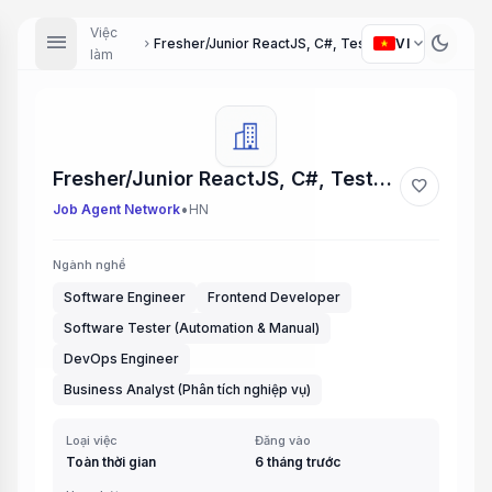
Việc
menu
dark_mode
expand_more
VI
Fresher/Junior ReactJS, C#, Tester, DevOps, BA
chevron_right
làm
Fresher/Junior ReactJS, C#, Tester, DevOps, BA
favorite
•
Job Agent Network
HN
Ngành nghề
Software Engineer
Frontend Developer
Software Tester (Automation & Manual)
DevOps Engineer
Business Analyst (Phân tích nghiệp vụ)
Loại việc
Đăng vào
Toàn thời gian
6 tháng trước