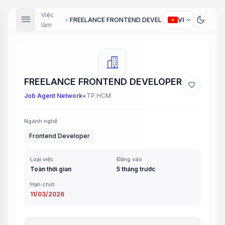
Việc
menu
dark_mode
expand_more
FREELANCE FRONTEND DEVELOPER
VI
chevron_right
làm
FREELANCE FRONTEND DEVELOPER
favorite
•
Job Agent Network
TP.HCM
Ngành nghề
Frontend Developer
Loại việc
Đăng vào
Toàn thời gian
5 tháng trước
Hạn chót
11/03/2026