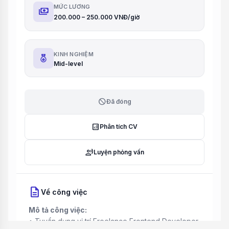
MỨC LƯƠNG
payments
200.000 – 250.000 VNĐ/giờ
KINH NGHIỆM
Mid-level
block
Đã đóng
analytics
Phân tích CV
record_voice_over
Luyện phỏng vấn
description
Về công việc
Mô tả công việc:
• Tuyển dụng vị trí Freelance Frontend Developer