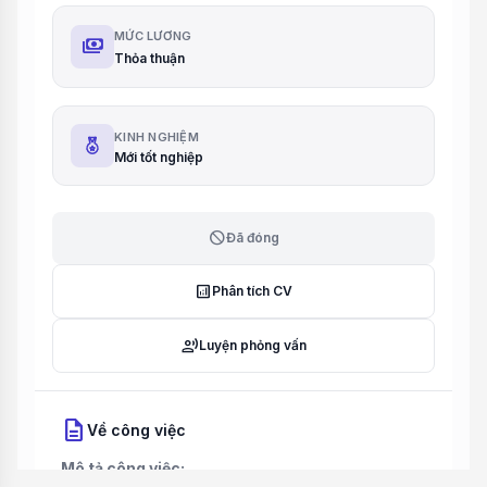
MỨC LƯƠNG
payments
Thỏa thuận
KINH NGHIỆM
Mới tốt nghiệp
block
Đã đóng
analytics
Phân tích CV
record_voice_over
Luyện phỏng vấn
description
Về công việc
Mô tả công việc: