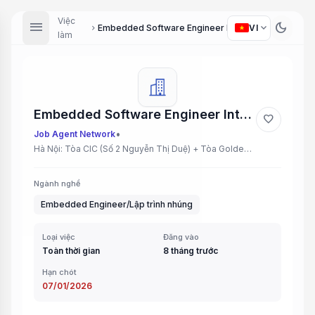
Việc
menu
dark_mode
expand_more
Embedded Software Engineer Intern
VI
chevron_right
làm
Embedded Software Engineer Intern
favorite
•
Job Agent Network
Hà Nội: Tòa CIC (Số 2 Nguyễn Thị Duệ) + Tòa Golden Park (Số 2 Phạm Văn Bạch), Cầu Giấy
Ngành nghề
Embedded Engineer/Lập trình nhúng
Loại việc
Đăng vào
Toàn thời gian
8 tháng trước
Hạn chót
07/01/2026