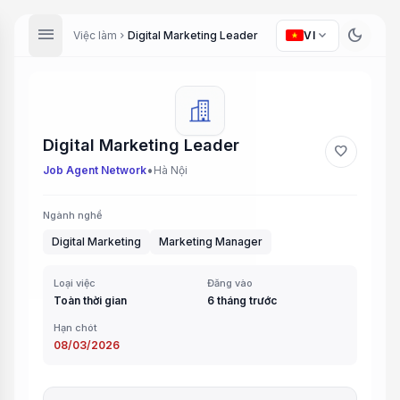
menu
dark_mode
expand_more
Việc làm
Digital Marketing Leader
VI
chevron_right
Digital Marketing Leader
favorite
•
Job Agent Network
Hà Nội
Ngành nghề
Digital Marketing
Marketing Manager
Loại việc
Đăng vào
Toàn thời gian
6 tháng trước
Hạn chót
08/03/2026