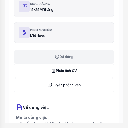
MỨC LƯƠNG
payments
15-25M/tháng
KINH NGHIỆM
Mid-level
block
Đã đóng
analytics
Phân tích CV
record_voice_over
Luyện phỏng vấn
description
Về công việc
Mô tả công việc:
• Tuyển dụng vị trí Digital Marketing Leader đam