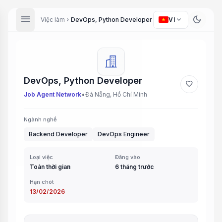
menu
dark_mode
expand_more
Việc làm
DevOps, Python Developer
VI
chevron_right
DevOps, Python Developer
favorite
•
Job Agent Network
Đà Nẵng, Hồ Chí Minh
Ngành nghề
Backend Developer
DevOps Engineer
Loại việc
Đăng vào
Toàn thời gian
6 tháng trước
Hạn chót
13/02/2026