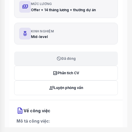
MỨC LƯƠNG
payments
Offer + 14 tháng lương + thưởng dự án
KINH NGHIỆM
Mid-level
block
Đã đóng
analytics
Phân tích CV
record_voice_over
Luyện phỏng vấn
description
Về công việc
Mô tả công việc: