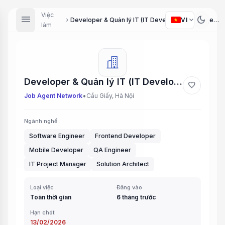
Việc
menu
dark_mode
expand_more
VI
Developer & Quản lý IT (IT Developer & Management Positions)
chevron_right
làm
Developer & Quản lý IT (IT Developer & Management Positions)
favorite
•
Job Agent Network
Cầu Giấy, Hà Nội
Ngành nghề
Software Engineer
Frontend Developer
Mobile Developer
QA Engineer
IT Project Manager
Solution Architect
Loại việc
Đăng vào
Toàn thời gian
6 tháng trước
Hạn chót
13/02/2026