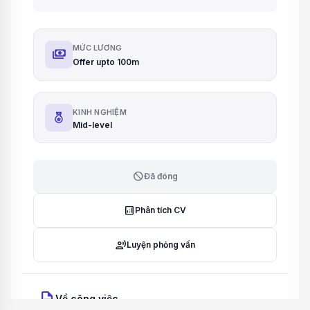
MỨC LƯƠNG
payments
Offer upto 100m
KINH NGHIỆM
Mid-level
block
Đã đóng
analytics
Phân tích CV
record_voice_over
Luyện phỏng vấn
description
Về công việc