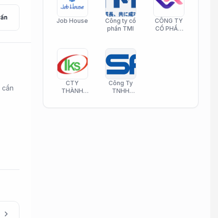
vấn
Job House
Công ty cổ
CÔNG TY
phần TMI
CỔ PHẦN
HELI CARE
CTY
Công Ty
à cần
THÀNH
TNHH
KIM SƠN
Công Nghệ
PHAMATECH
Phần Mềm
Nasani
chevron_right