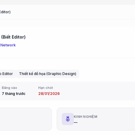
Editor)
(Biết Editor)
 Network
 Editor
Thiết kế đồ họa (Graphic Design)
Đăng vào
Hạn chót
7 tháng trước
28/01/2026
G
KINH NGHIỆM
—