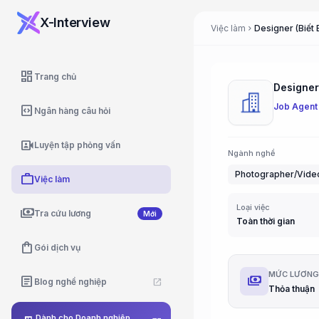
X-Interview
Việc làm
Designer (Biết 
chevron_right
dashboard
Trang chủ
Designer 
Job Agent
code_blocks
Ngân hàng câu hỏi
video_camera_front
Luyện tập phỏng vấn
Ngành nghề
Photographer/Video
work
Việc làm
Loại việc
payments
Tra cứu lương
Mới
Toàn thời gian
shopping_bag
Gói dịch vụ
MỨC LƯƠN
payments
article
Blog nghề nghiệp
open_in_new
Thỏa thuận
Dành cho Doanh nghiệp