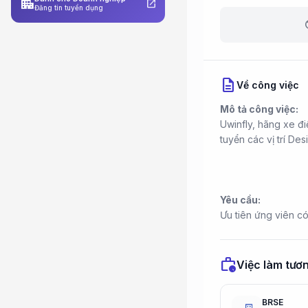
apartment
open_in_new
Đăng tin tuyển dụng
b
description
Về công việc
Mô tả công việc:
Uwinfly, hãng xe đi
tuyển các vị trí Des
Yêu cầu:
Ưu tiên ứng viên có
work_history
Việc làm tươn
BRSE