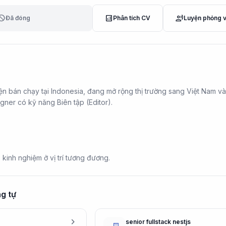
lock
analytics
record_voice_over
Đã đóng
Phân tích CV
Luyện phỏng 
ện bán chạy tại Indonesia, đang mở rộng thị trường sang Việt Nam v
igner có kỹ năng Biên tập (Editor).
 kinh nghiệm ở vị trí tương đương.
g tự
chevron_right
senior fullstack nestjs