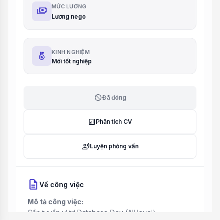
MỨC LƯƠNG
payments
Lương nego
KINH NGHIỆM
Mới tốt nghiệp
block
Đã đóng
analytics
Phân tích CV
record_voice_over
Luyện phỏng vấn
description
Về công việc
Mô tả công việc:
Cần tuyển vị trí Database Dev (All level).