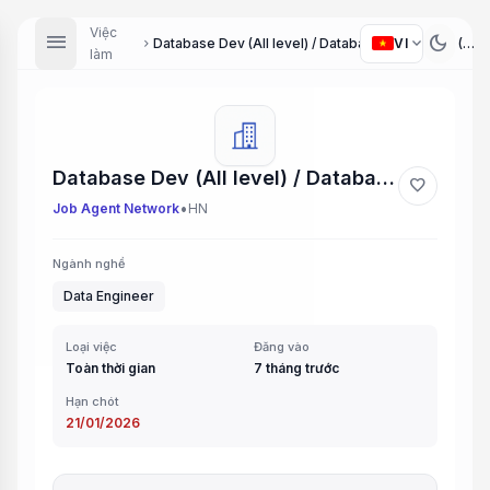
Việc
menu
dark_mode
expand_more
VI
Database Dev (All level) / Database Developer (All Levels)
chevron_right
làm
Database Dev (All level) / Database Developer (All Levels)
favorite
•
Job Agent Network
HN
Ngành nghề
Data Engineer
Loại việc
Đăng vào
Toàn thời gian
7 tháng trước
Hạn chót
21/01/2026