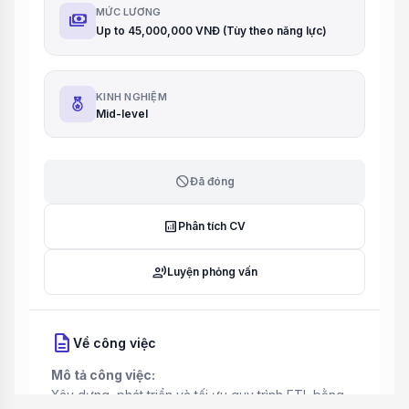
MỨC LƯƠNG
payments
Up to 45,000,000 VNĐ (Tùy theo năng lực)
KINH NGHIỆM
Mid-level
block
Đã đóng
analytics
Phân tích CV
record_voice_over
Luyện phỏng vấn
description
Về công việc
Mô tả công việc:
Xây dựng, phát triển và tối ưu quy trình ETL bằng