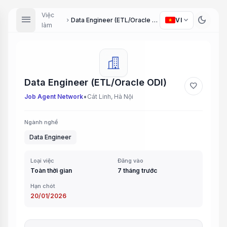
Việc
menu
dark_mode
expand_more
Data Engineer (ETL/Oracle ODI)
VI
chevron_right
làm
Data Engineer (ETL/Oracle ODI)
favorite
•
Job Agent Network
Cát Linh, Hà Nội
Ngành nghề
Data Engineer
Loại việc
Đăng vào
Toàn thời gian
7 tháng trước
Hạn chót
20/01/2026