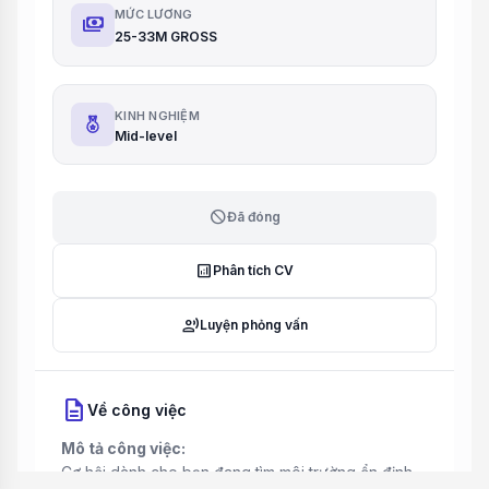
MỨC LƯƠNG
payments
25-33M GROSS
KINH NGHIỆM
Mid-level
block
Đã đóng
analytics
Phân tích CV
record_voice_over
Luyện phỏng vấn
description
Về công việc
Mô tả công việc:
Cơ hội dành cho bạn đang tìm môi trường ổn định –