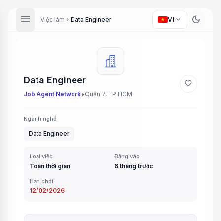
menu
dark_mode
expand_more
Việc làm
Data Engineer
VI
chevron_right
Data Engineer
favorite
•
Job Agent Network
Quận 7, TP.HCM
Ngành nghề
Data Engineer
Loại việc
Đăng vào
Toàn thời gian
6 tháng trước
Hạn chót
12/02/2026