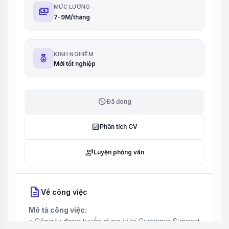
MỨC LƯƠNG
payments
7-9M/tháng
KINH NGHIỆM
Mới tốt nghiệp
block
Đã đóng
analytics
Phân tích CV
record_voice_over
Luyện phỏng vấn
description
Về công việc
Mô tả công việc:
• Công ty đang tuyển dụng vị trí Customer Support