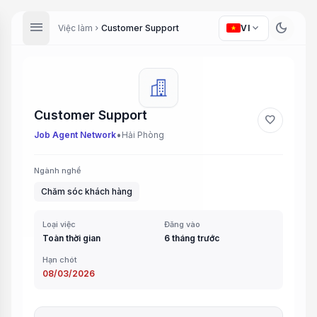
menu
dark_mode
expand_more
Việc làm
Customer Support
VI
chevron_right
Customer Support
favorite
•
Job Agent Network
Hải Phòng
Ngành nghề
Chăm sóc khách hàng
Loại việc
Đăng vào
Toàn thời gian
6 tháng trước
Hạn chót
08/03/2026