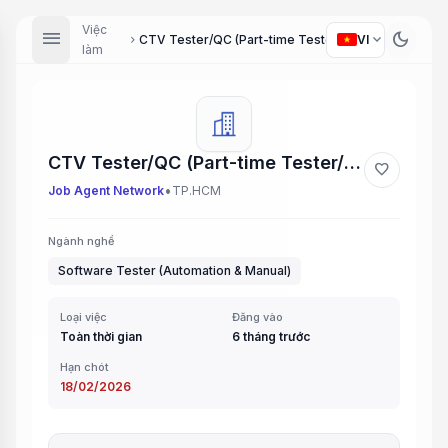
Việc
menu
dark_mode
expand_more
CTV Tester/QC (Part-time Tester/QC)
VI
chevron_right
làm
CTV Tester/QC (Part-time Tester/QC)
favorite
•
Job Agent Network
TP.HCM
Ngành nghề
Software Tester (Automation & Manual)
Loại việc
Đăng vào
Toàn thời gian
6 tháng trước
Hạn chót
18/02/2026