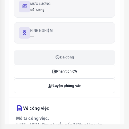
MỨC LƯƠNG
payments
có lương
KINH NGHIỆM
—
block
Đã đóng
analytics
Phân tích CV
record_voice_over
Luyện phỏng vấn
description
Về công việc
Mô tả công việc:
[HPT - HCM] Đang tuyển gấp 1 Cộng tác viên