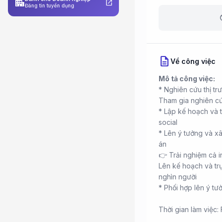
apartment
open_in_new
Đăng tin tuyển dụng
b
description
Về công việc
Mô tả công việc:
* Nghiên cứu thị tr
Tham gia nghiên cứ
* Lập kế hoạch và t
social
* Lên ý tưởng và x
án
👉 Trải nghiệm cả 
Lên kế hoạch và trự
nghìn người
* Phối hợp lên ý tư
Thời gian làm việc: 