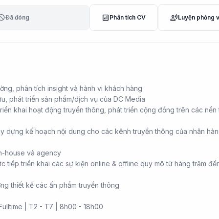
lock
analytics
record_voice_over
Đã đóng
Phân tích CV
Luyện phỏng 
ường, phân tích insight và hành vi khách hàng
u, phát triển sản phẩm/dịch vụ của DC Media
riển khai hoạt động truyền thông, phát triển cộng đồng trên các nền
ây dựng kế hoạch nội dung cho các kênh truyền thông của nhãn hà
in-house và agency
c tiếp triển khai các sự kiện online & offline quy mô từ hàng trăm đ
ởng thiết kế các ấn phẩm truyền thông
Fulltime | T2 - T7 | 8h00 - 18h00