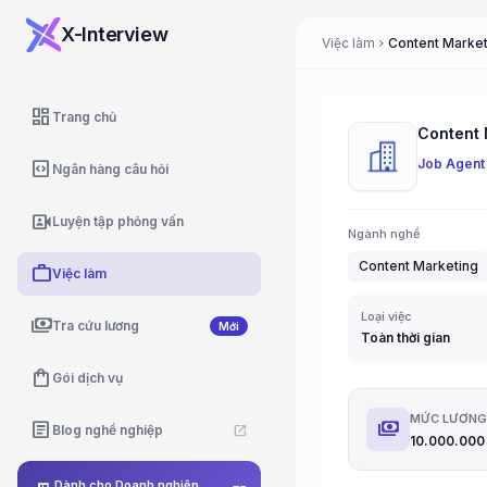
X-Interview
Việc làm
Content Market
chevron_right
dashboard
Trang chủ
Content 
Job Agent
code_blocks
Ngân hàng câu hỏi
video_camera_front
Luyện tập phỏng vấn
Ngành nghề
Content Marketing
work
Việc làm
Loại việc
payments
Tra cứu lương
Mới
Toàn thời gian
shopping_bag
Gói dịch vụ
MỨC LƯƠN
payments
article
Blog nghề nghiệp
open_in_new
Dành cho Doanh nghiệp