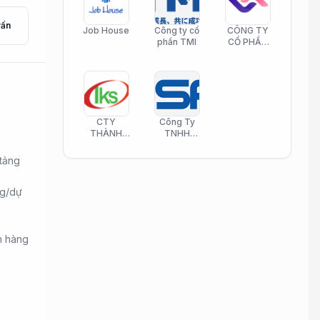
vấn
Job House
Công ty cổ
CÔNG TY
phần TMI
CỔ PHẦN
HELI CARE
CTY
Công Ty
THÀNH
TNHH
KIM SƠN
Công Nghệ
PHAMATECH
Phần Mềm
 tảng
Nasani
ng/dự
ến hàng