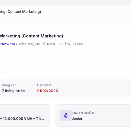
ing (Content Marketing)
Marketing (Content Marketing)
•
 Network
Đồng Me, Mễ Trì, Nam Từ Liêm, Hà Nội
Đăng vào
Hạn chót
7 tháng trước
01/02/2026
G
KINH NGHIỆM
10.000.000 – 12.000.000 VNĐ + Thưởng
Junior