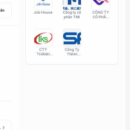
vấn
Job House
Công ty cổ
CÔNG TY
phần TMI
CỔ PHẦN
HELI CARE
CTY
Công Ty
THÀNH
TNHH
KIM SƠN
Công Nghệ
PHAMATECH
Phần Mềm
Nasani
chevron_right
(Được đào tạo)