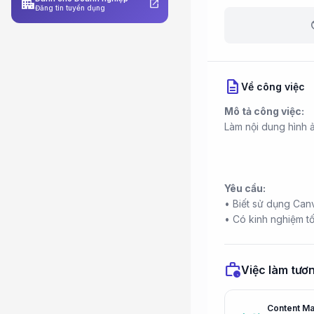
apartment
open_in_new
Đăng tin tuyển dụng
b
description
Về công việc
Mô tả công việc:
Làm nội dung hình 
Yêu cầu:
• Biết sử dụng Can
• Có kinh nghiệm tố
work_history
Việc làm tươn
Content Ma