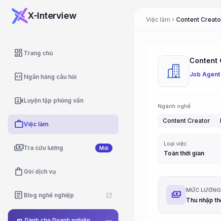
X-Interview
Việc làm
chevron_right
dashboard
Trang chủ
Content 
Job Agent
code_blocks
Ngân hàng câu hỏi
video_camera_front
Luyện tập phỏng vấn
Ngành nghề
Content Creator
work
Việc làm
Loại việc
payments
Tra cứu lương
Mới
Toàn thời gian
shopping_bag
Gói dịch vụ
MỨC LƯƠN
payments
article
Blog nghề nghiệp
open_in_new
Thu nhập th
Dành cho Doanh nghiệp