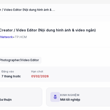
Content Creator / Video Editor (Nội dung hình ảnh & video ngắn)
Creator / Video Editor (Nội dung hình ảnh & video ngắn)
•
 Network
TP.HCM
Photographer/Video Editor
Đăng vào
Hạn chót
7 tháng trước
01/02/2026
G
KINH NGHIỆM
ỏa thuận
Mới tốt nghiệp