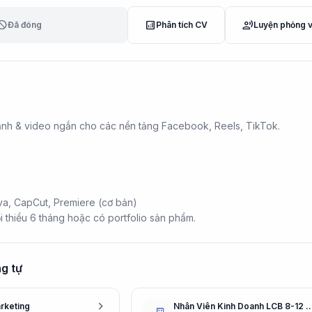
lock
analytics
record_voice_over
Đã đóng
Phân tích CV
Luyện phỏng 
ảnh & video ngắn cho các nền tảng Facebook, Reels, TikTok.
va, CapCut, Premiere (cơ bản)
i thiểu 6 tháng hoặc có portfolio sản phẩm.
g tự
chevron_right
rketing
Nhân Viên Kinh Doanh LCB 8-12 Tr + Thưởng 