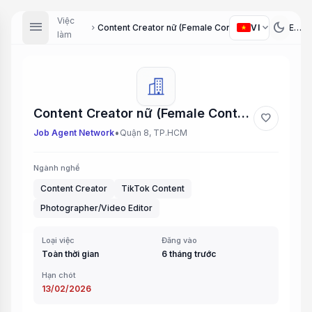
Việc
menu
dark_mode
expand_more
VI
Content Creator nữ (Female Content Creator), Editor quay bằng điện thoại (Mobile Video Editor)
chevron_right
làm
Content Creator nữ (Female Content Creator), Editor quay bằng điện thoại (Mobile Video Editor)
favorite
•
Job Agent Network
Quận 8, TP.HCM
Ngành nghề
Content Creator
TikTok Content
Photographer/Video Editor
Loại việc
Đăng vào
Toàn thời gian
6 tháng trước
Hạn chót
13/02/2026