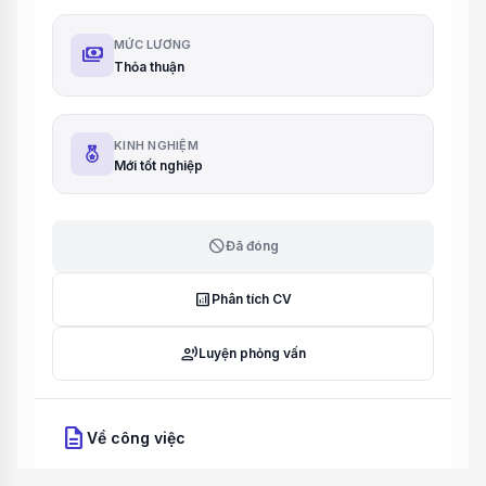
MỨC LƯƠNG
payments
Thỏa thuận
KINH NGHIỆM
Mới tốt nghiệp
block
Đã đóng
analytics
Phân tích CV
record_voice_over
Luyện phỏng vấn
description
Về công việc
Mô tả công việc: