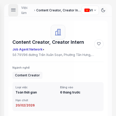
Việc
menu
dark_mode
expand_more
Content Creator, Creator Intern
VI
chevron_right
làm
Content Creator, Creator Intern
favorite
•
Job Agent Network
Số 791/96 đường Trần Xuân Soạn, Phường Tân Hưng, Quận 7, Tp. HCM
Ngành nghề
Content Creator
Loại việc
Đăng vào
Toàn thời gian
6 tháng trước
Hạn chót
20/02/2026