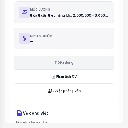
MỨC LƯƠNG
payments
thỏa thuận theo năng lực, 2.000.000 – 3.000.000/Tháng tùy theo năng lực
KINH NGHIỆM
—
block
Đã đóng
analytics
Phân tích CV
record_voice_over
Luyện phỏng vấn
description
Về công việc
Mô tả công việc: