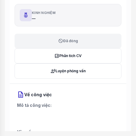
KINH NGHIỆM
—
block
Đã đóng
analytics
Phân tích CV
record_voice_over
Luyện phỏng vấn
description
Về công việc
Mô tả công việc:
Yêu cầu: