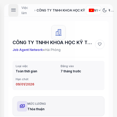
Việc
menu
dark_mode
expand_more
VI
CÔNG TY TNHH KHOA HỌC KỸ THUẬT HONOR VIỆT NAM Địa chỉ : Thửa đất B-27, B-28 thuộc lô đất CN3,KCN An
chevron_right
làm
CÔNG TY TNHH KHOA HỌC KỸ THUẬT HONOR VIỆT NAM Địa chỉ : Thửa đất B-27, B-28 thuộc lô đất CN3,KCN An
favorite
•
Job Agent Network
Hải Phòng
Loại việc
Đăng vào
Toàn thời gian
7 tháng trước
Hạn chót
09/01/2026
MỨC LƯƠNG
payments
Thỏa thuận