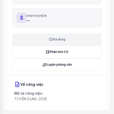
KINH NGHIỆM
—
block
Đã đóng
analytics
Phân tích CV
record_voice_over
Luyện phỏng vấn
description
Về công việc
Mô tả công việc:
TUYỂN DỤNG 2026