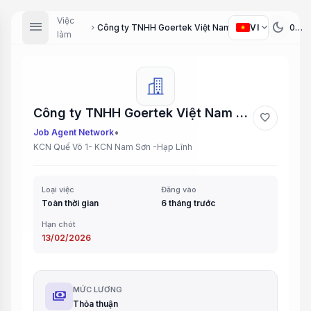
Việc
menu
dark_mode
expand_more
VI
Công ty TNHH Goertek Việt Nam Tuyển Dụng 2026 (Goertek Vietnam Co., Ltd. Recruitment 2026)
chevron_right
làm
Công ty TNHH Goertek Việt Nam Tuyển Dụng 2026 (Goertek Vietnam Co., Ltd. Recruitment 2026)
favorite
•
Job Agent Network
KCN Quế Võ 1- KCN Nam Sơn -Hạp Lĩnh
Loại việc
Đăng vào
Toàn thời gian
6 tháng trước
Hạn chót
13/02/2026
MỨC LƯƠNG
payments
Thỏa thuận