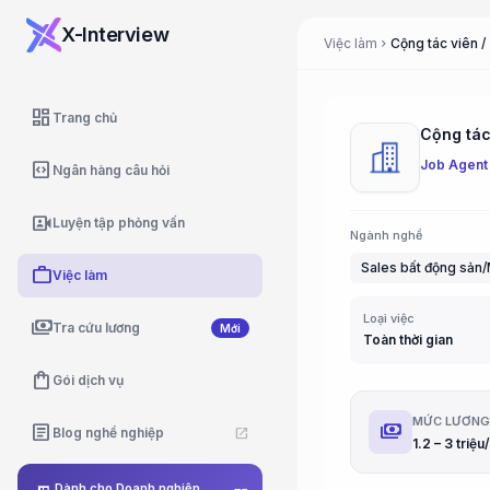
X-Interview
Việc làm
chevron_right
dashboard
Trang chủ
Job Agent
code_blocks
Ngân hàng câu hỏi
video_camera_front
Luyện tập phỏng vấn
Ngành nghề
Sales bất động sản/
work
Việc làm
Loại việc
payments
Tra cứu lương
Mới
Toàn thời gian
shopping_bag
Gói dịch vụ
MỨC LƯƠN
payments
article
Blog nghề nghiệp
open_in_new
1.2 – 3 triệ
Dành cho Doanh nghiệp