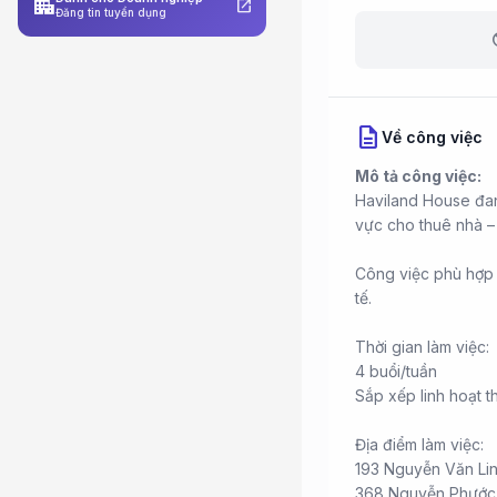
apartment
open_in_new
Đăng tin tuyển dụng
b
description
Về công việc
Mô tả công việc:
Haviland House đang
vực cho thuê nhà –
Công việc phù hợp c
tế.
Thời gian làm việc:
4 buổi/tuần
Sắp xếp linh hoạt t
Địa điểm làm việc:
193 Nguyễn Văn Lin
368 Nguyễn Phước