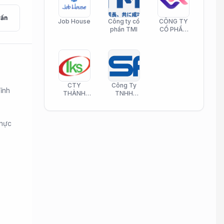
vấn
Job House
Công ty cổ
CÔNG TY
phần TMI
CỔ PHẦN
HELI CARE
CTY
Công Ty
ĩnh
THÀNH
TNHH
KIM SƠN
Công Nghệ
PHAMATECH
Phần Mềm
Nasani
thực