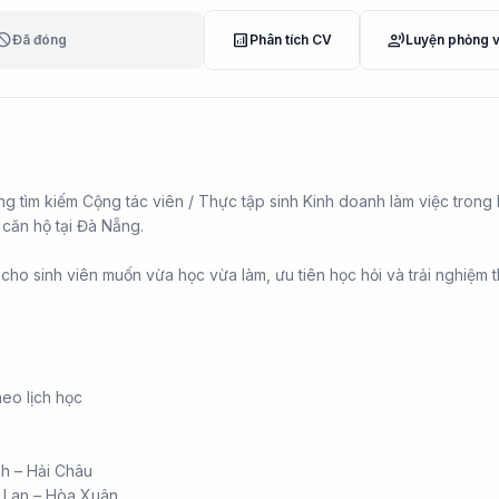
lock
analytics
record_voice_over
Đã đóng
Phân tích CV
Luyện phỏng 
 tìm kiếm Cộng tác viên / Thực tập sinh Kinh doanh làm việc trong l
 căn hộ tại Đà Nẵng.
ho sinh viên muốn vừa học vừa làm, ưu tiên học hỏi và trải nghiệm 
heo lịch học
h – Hải Châu
 Lan – Hòa Xuân