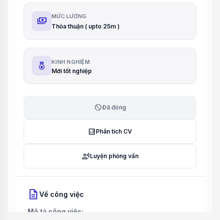
MỨC LƯƠNG
payments
Thỏa thuận ( upto 25m )
KINH NGHIỆM
Mới tốt nghiệp
block
Đã đóng
analytics
Phân tích CV
record_voice_over
Luyện phỏng vấn
description
Về công việc
Mô tả công việc: