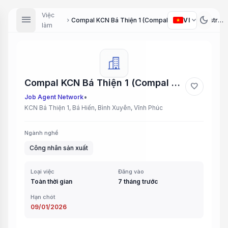
Việc
menu
dark_mode
expand_more
VI
Compal KCN Bá Thiện 1 (Compal Bá Thiện Industrial Park 1)
chevron_right
làm
Compal KCN Bá Thiện 1 (Compal Bá Thiện Industrial Park 1)
favorite
•
Job Agent Network
KCN Bá Thiện 1, Bá Hiến, Bình Xuyên, Vĩnh Phúc
Ngành nghề
Công nhân sản xuất
Loại việc
Đăng vào
Toàn thời gian
7 tháng trước
Hạn chót
09/01/2026