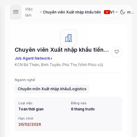
Việc
menu
dark_mode
expand_more
VI
Chuyên viên Xuất nhập khẩu tiếng Trung/ Anh (Import-Export Specialist - Chinese/English)
chevron_right
làm
Chuyên viên Xuất nhập khẩu tiếng Trung/ Anh (Import-Export Specialist - Chinese/English)
favorite
•
Job Agent Network
KCN Bá Thiện, Bình Tuyền, Phú Thọ (Vĩnh Phúc cũ)
Ngành nghề
Chuyên môn Xuất nhập khẩu/Logistics
Loại việc
Đăng vào
Toàn thời gian
6 tháng trước
Hạn chót
20/02/2026