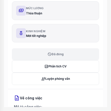
MỨC LƯƠNG
payments
Thỏa thuận
KINH NGHIỆM
Mới tốt nghiệp
block
Đã đóng
analytics
Phân tích CV
record_voice_over
Luyện phỏng vấn
description
Về công việc
Mô tả công việc: