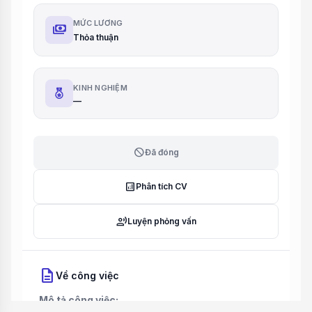
MỨC LƯƠNG
payments
Thỏa thuận
KINH NGHIỆM
—
block
Đã đóng
analytics
Phân tích CV
record_voice_over
Luyện phỏng vấn
description
Về công việc
Mô tả công việc: