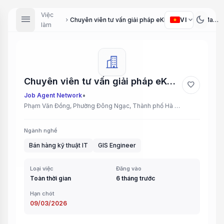
Việc
menu
dark_mode
expand_more
VI
Chuyên viên tư vấn giải pháp eKMap (GIS) (eKMap Solution Consultant (GIS))
chevron_right
làm
Chuyên viên tư vấn giải pháp eKMap (GIS) (eKMap Solution Consultant (GIS))
favorite
•
Job Agent Network
Phạm Văn Đồng, Phường Đông Ngạc, Thành phố Hà Nội, Việt Nam
Ngành nghề
Bán hàng kỹ thuật IT
GIS Engineer
Loại việc
Đăng vào
Toàn thời gian
6 tháng trước
Hạn chót
09/03/2026