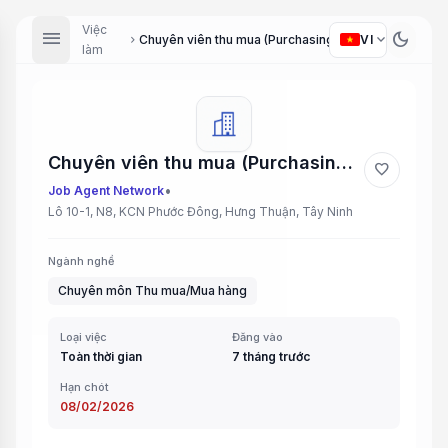
Việc
menu
dark_mode
expand_more
VI
Chuyên viên thu mua (Purchasing Specialist)
chevron_right
làm
Chuyên viên thu mua (Purchasing Specialist)
favorite
•
Job Agent Network
Lô 10-1, N8, KCN Phước Đông, Hưng Thuận, Tây Ninh
Ngành nghề
Chuyên môn Thu mua/Mua hàng
Loại việc
Đăng vào
Toàn thời gian
7 tháng trước
Hạn chót
08/02/2026