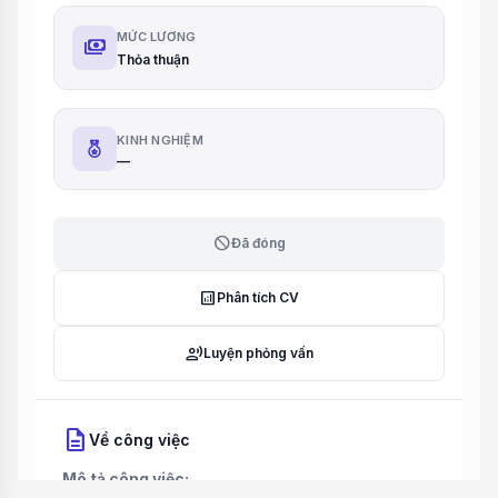
MỨC LƯƠNG
payments
Thỏa thuận
KINH NGHIỆM
—
block
Đã đóng
analytics
Phân tích CV
record_voice_over
Luyện phỏng vấn
description
Về công việc
Mô tả công việc: