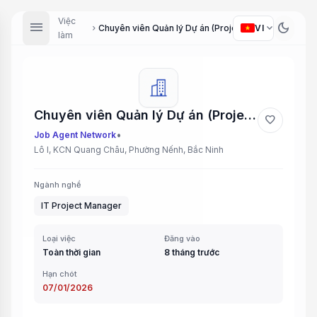
Việc
menu
dark_mode
expand_more
VI
Chuyên viên Quản lý Dự án (Project Manager)
chevron_right
làm
Chuyên viên Quản lý Dự án (Project Manager)
favorite
•
Job Agent Network
Lô I, KCN Quang Châu, Phường Nếnh, Bắc Ninh
Ngành nghề
IT Project Manager
Loại việc
Đăng vào
Toàn thời gian
8 tháng trước
Hạn chót
07/01/2026