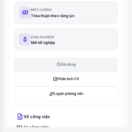
MỨC LƯƠNG
payments
Thỏa thuận theo năng lực
KINH NGHIỆM
Mới tốt nghiệp
block
Đã đóng
analytics
Phân tích CV
record_voice_over
Luyện phỏng vấn
description
Về công việc
Mô tả công việc: