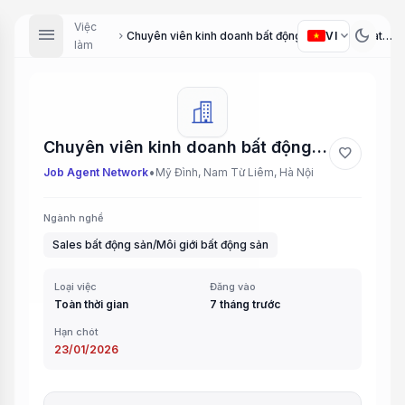
Việc
menu
dark_mode
expand_more
VI
Chuyên viên kinh doanh bất động sản (Real Estate Sales Specialist)
chevron_right
làm
Chuyên viên kinh doanh bất động sản (Real Estate Sales Specialist)
favorite
•
Job Agent Network
Mỹ Đình, Nam Từ Liêm, Hà Nội
Ngành nghề
Sales bất động sản/Môi giới bất động sản
Loại việc
Đăng vào
Toàn thời gian
7 tháng trước
Hạn chót
23/01/2026