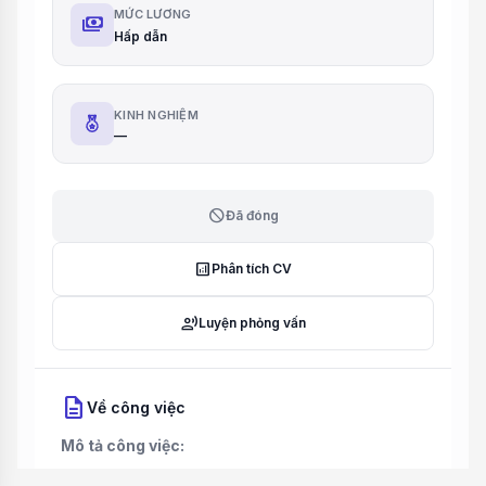
MỨC LƯƠNG
payments
Hấp dẫn
KINH NGHIỆM
—
block
Đã đóng
analytics
Phân tích CV
record_voice_over
Luyện phỏng vấn
description
Về công việc
Mô tả công việc: