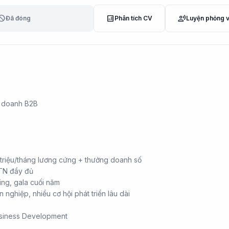
lock
analytics
record_voice_over
Đã đóng
Phân tích CV
Luyện phỏng 
h doanh B2B
8 triệu/tháng lương cứng + thưởng doanh số
TN đầy đủ
ding, gala cuối năm
 nghiệp, nhiều cơ hội phát triển lâu dài
usiness Development