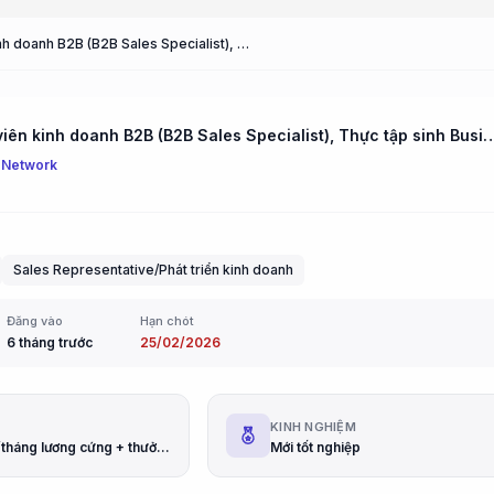
Chuyên viên kinh doanh B2B (B2B Sales Specialist), Thực tập sinh Business Development (Business Development Intern)
Chuyên viên kinh doanh B2B (B2B Sales Specialist), Thực tập sinh Business Developm
 Network
Sales Representative/Phát triển kinh doanh
Đăng vào
Hạn chót
6 tháng trước
25/02/2026
G
KINH NGHIỆM
10 – 18 triệu/tháng lương cứng + thưởng doanh số, Thu nhập thỏa thuận (lương cứng + % doanh thu)
Mới tốt nghiệp