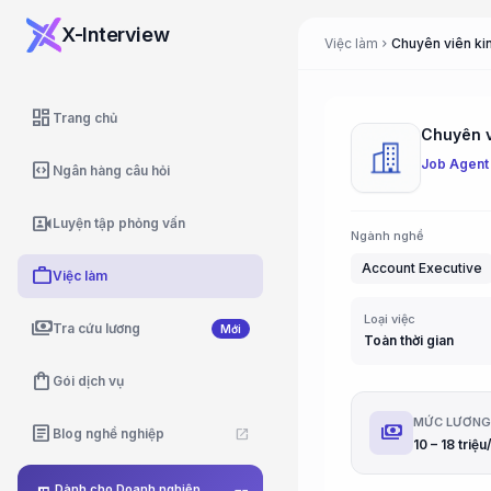
X-Interview
Việc làm
chevron_right
dashboard
Trang chủ
Job Agent
code_blocks
Ngân hàng câu hỏi
video_camera_front
Luyện tập phỏng vấn
Ngành nghề
Account Executive
work
Việc làm
Loại việc
payments
Tra cứu lương
Mới
Toàn thời gian
shopping_bag
Gói dịch vụ
MỨC LƯƠN
payments
article
Blog nghề nghiệp
open_in_new
Dành cho Doanh nghiệp