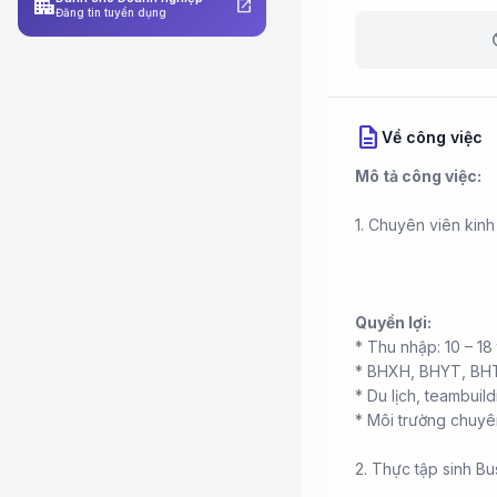
apartment
open_in_new
Đăng tin tuyển dụng
b
description
Về công việc
Mô tả công việc:
1. Chuyên viên kin
Quyền lợi:
* Thu nhập: 10 – 1
* BHXH, BHYT, BH
* Du lịch, teambuil
* Môi trường chuyên
2. Thực tập sinh B