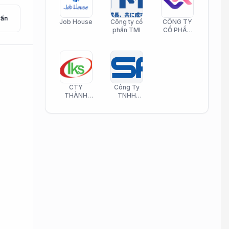
vấn
Job House
Công ty cổ
CÔNG TY
phần TMI
CỔ PHẦN
HELI CARE
CTY
Công Ty
THÀNH
TNHH
KIM SƠN
Công Nghệ
PHAMATECH
Phần Mềm
Nasani