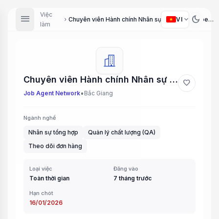
Việc
menu
dark_mode
expand_more
VI
Chuyên viên Hành chính Nhân sự (HR-Admin Specialist), Chuyên viên Theo dõi Đơn hàng (Order Tracking Specialist), Chủ quản Chất lượng (Quality Manager)
chevron_right
làm
Chuyên viên Hành chính Nhân sự (HR-Admin Specialist), Chuyên viên Theo dõi Đơn hàng (Order Tracking Specialist), Chủ quản Chất lượng (Quality Manager)
favorite
•
Job Agent Network
Bắc Giang
Ngành nghề
Nhân sự tổng hợp
Quản lý chất lượng (QA)
Theo dõi đơn hàng
Loại việc
Đăng vào
Toàn thời gian
7 tháng trước
Hạn chót
16/01/2026