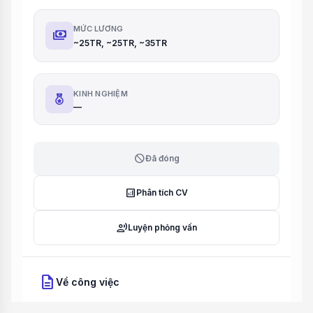
MỨC LƯƠNG
payments
~25TR, ~25TR, ~35TR
KINH NGHIỆM
—
block
Đã đóng
analytics
Phân tích CV
record_voice_over
Luyện phỏng vấn
description
Về công việc
Mô tả công việc: