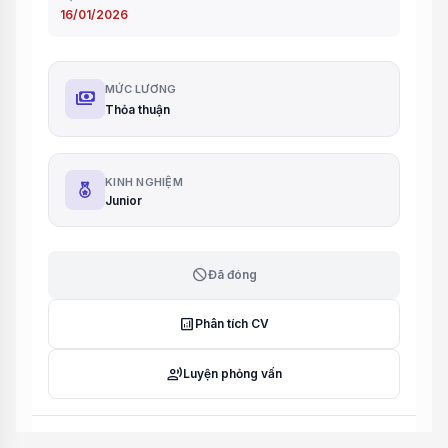
16/01/2026
MỨC LƯƠNG
payments
Thỏa thuận
KINH NGHIỆM
Junior
block
Đã đóng
analytics
Phân tích CV
record_voice_over
Luyện phỏng vấn