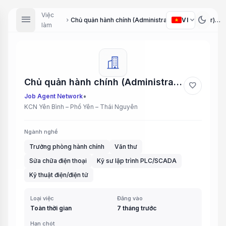
Việc
menu
dark_mode
expand_more
VI
Chủ quản hành chính (Administrative Supervisor), Văn thư – Văn phòng tổng (Clerk - General Office), Kỹ thuật AOI (AOI Technician), Kỹ thuật FUJI (FUJI Technician), Lập trình YAMAHA (YAMAHA Programmer), Sửa hàng bản mạch (PCB Repairer), Kỹ thuật PE (PE ...
chevron_right
làm
Chủ quản hành chính (Administrative Supervisor), Văn thư – Văn phòng tổng (Clerk - General Office), Kỹ thuật AOI (AOI Technician), Kỹ thuật FUJI (FUJI Technician), Lập trình YAMAHA (YAMAHA Programmer), Sửa hàng bản mạch (PCB Repairer), Kỹ thuật PE (PE ...
favorite
•
Job Agent Network
KCN Yên Bình – Phổ Yên – Thái Nguyên
Ngành nghề
Trưởng phòng hành chính
Văn thư
Sửa chữa điện thoại
Kỹ sư lập trình PLC/SCADA
Kỹ thuật điện/điện tử
Loại việc
Đăng vào
Toàn thời gian
7 tháng trước
Hạn chót