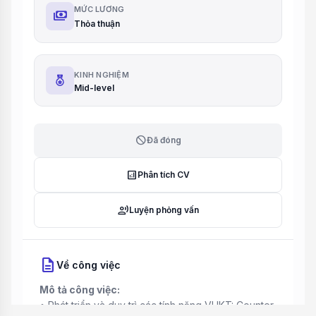
MỨC LƯƠNG
payments
Thỏa thuận
KINH NGHIỆM
Mid-level
block
Đã đóng
analytics
Phân tích CV
record_voice_over
Luyện phỏng vấn
description
Về công việc
Mô tả công việc:
• Phát triển và duy trì các tính năng VHKT: Counter