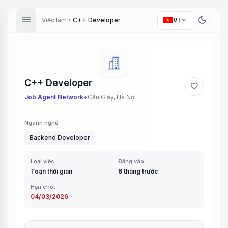
menu
dark_mode
expand_more
Việc làm
C++ Developer
VI
chevron_right
C++ Developer
favorite
•
Job Agent Network
Cầu Giấy, Hà Nội
Ngành nghề
Backend Developer
Loại việc
Đăng vào
Toàn thời gian
6 tháng trước
Hạn chót
04/03/2026