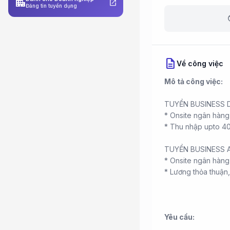
apartment
open_in_new
Đăng tin tuyển dụng
b
description
Về công việc
Mô tả công việc:
TUYỂN BUSINESS 
* Onsite ngân hàng
* Thu nhập upto 40 
TUYỂN BUSINESS A
* Onsite ngân hàng
* Lương thỏa thuận,
Yêu cầu: