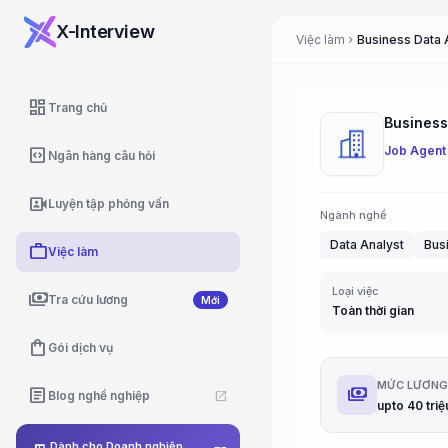
X-Interview
Việc làm
chevron_right
dashboard
Trang chủ
Job Agent
code_blocks
Ngân hàng câu hỏi
video_camera_front
Luyện tập phỏng vấn
Ngành nghề
Data Analyst
Busi
work
Việc làm
Loại việc
payments
Tra cứu lương
Mới
Toàn thời gian
shopping_bag
Gói dịch vụ
MỨC LƯƠN
payments
article
Blog nghề nghiệp
open_in_new
upto 40 triệ
Dành cho Doanh nghiệp