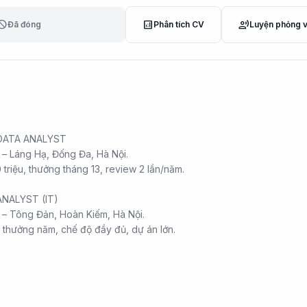
lock
analytics
record_voice_over
Đã đóng
Phân tích CV
Luyện phỏng 
DATA ANALYST
 – Láng Hạ, Đống Đa, Hà Nội.
triệu, thưởng tháng 13, review 2 lần/năm.
NALYST (IT)
 – Tông Đản, Hoàn Kiếm, Hà Nội.
 thưởng năm, chế độ đầy đủ, dự án lớn.