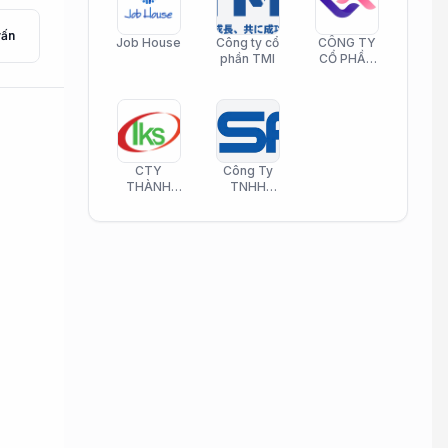
vấn
Job House
Công ty cổ
CÔNG TY
phần TMI
CỔ PHẦN
HELI CARE
CTY
Công Ty
THÀNH
TNHH
KIM SƠN
Công Nghệ
PHAMATECH
Phần Mềm
Nasani