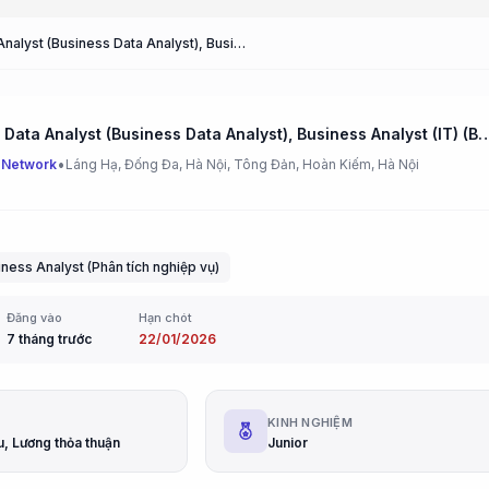
Business Data Analyst (Business Data Analyst), Business Analyst (IT) (Business Analyst (IT))
Business Data Analyst (Business Data Analyst), Business Analyst (
•
 Network
Láng Hạ, Đống Đa, Hà Nội, Tông Đản, Hoàn Kiếm, Hà Nội
ness Analyst (Phân tích nghiệp vụ)
Đăng vào
Hạn chót
7 tháng trước
22/01/2026
G
KINH NGHIỆM
u, Lương thỏa thuận
Junior