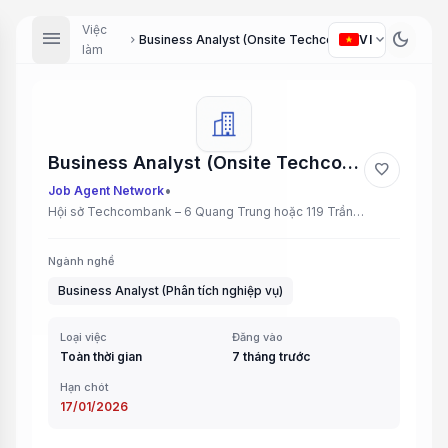
Việc
menu
dark_mode
expand_more
Business Analyst (Onsite Techcombank)
VI
chevron_right
làm
Business Analyst (Onsite Techcombank)
favorite
•
Job Agent Network
Hội sở Techcombank – 6 Quang Trung hoặc 119 Trần Duy Hưng
Ngành nghề
Business Analyst (Phân tích nghiệp vụ)
Loại việc
Đăng vào
Toàn thời gian
7 tháng trước
Hạn chót
17/01/2026