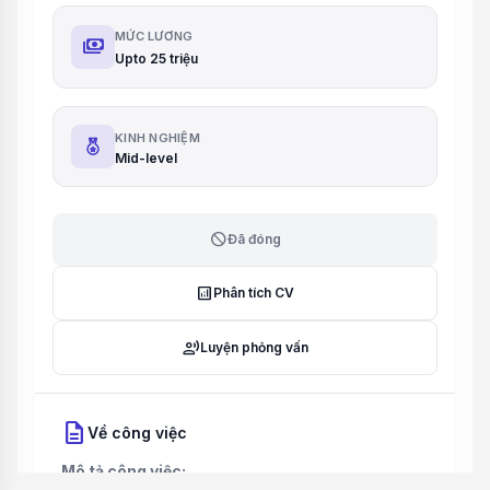
MỨC LƯƠNG
payments
Upto 25 triệu
KINH NGHIỆM
Mid-level
block
Đã đóng
analytics
Phân tích CV
record_voice_over
Luyện phỏng vấn
description
Về công việc
Mô tả công việc: