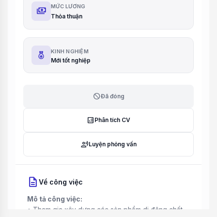
MỨC LƯƠNG
payments
Thỏa thuận
KINH NGHIỆM
Mới tốt nghiệp
block
Đã đóng
analytics
Phân tích CV
record_voice_over
Luyện phỏng vấn
description
Về công việc
Mô tả công việc:
• Tham gia xây dựng các sản phẩm di động chất