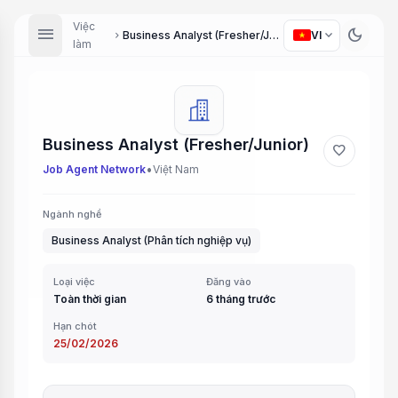
Việc
menu
dark_mode
expand_more
Business Analyst (Fresher/Junior)
VI
chevron_right
làm
Business Analyst (Fresher/Junior)
favorite
•
Job Agent Network
Việt Nam
Ngành nghề
Business Analyst (Phân tích nghiệp vụ)
Loại việc
Đăng vào
Toàn thời gian
6 tháng trước
Hạn chót
25/02/2026