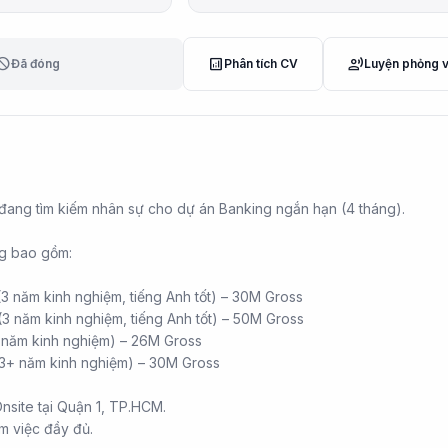
lock
analytics
record_voice_over
Đã đóng
Phân tích CV
Luyện phỏng 
đang tìm kiếm nhân sự cho dự án Banking ngắn hạn (4 tháng).
ng bao gồm:
(3 năm kinh nghiệm, tiếng Anh tốt) – 30M Gross
(3 năm kinh nghiệm, tiếng Anh tốt) – 50M Gross
3 năm kinh nghiệm) – 26M Gross
3+ năm kinh nghiệm) – 30M Gross
Onsite tại Quận 1, TP.HCM.
àm việc đầy đủ.