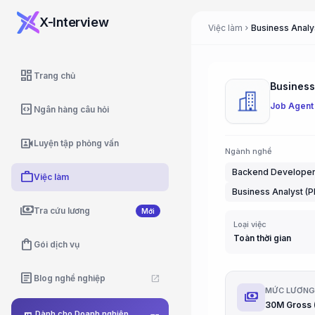
X-Interview
Việc làm
chevron_right
dashboard
Trang chủ
Job Agent
code_blocks
Ngân hàng câu hỏi
video_camera_front
Luyện tập phỏng vấn
Ngành nghề
Backend Develope
work
Việc làm
Business Analyst (P
payments
Tra cứu lương
Mới
Loại việc
Toàn thời gian
shopping_bag
Gói dịch vụ
article
Blog nghề nghiệp
open_in_new
MỨC LƯƠN
payments
Dành cho Doanh nghiệp