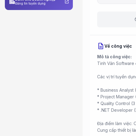
apartment
open_in_new
Đăng tin tuyển dụng
b
description
Về công việc
Mô tả công việc:
Tinh Vân Software 
Các vị trí tuyển dụ
* Business Analyst 
* Project Manager 
* Quality Control (
* .NET Developer (
Địa điểm làm việc: 
Cung cấp thiết bị l