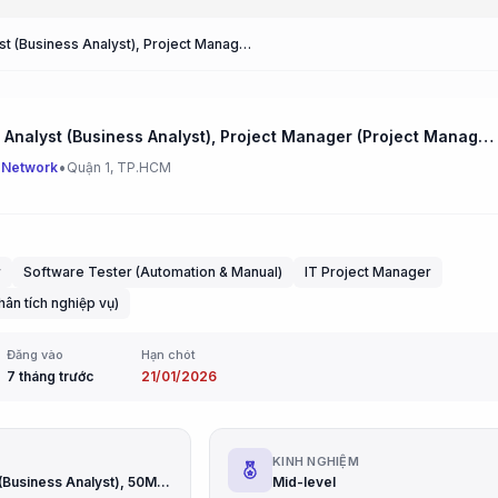
Business Analyst (Business Analyst), Project Manager (Project Manager), Quality Control (Quality Control), .NET Developer (.NET Developer)
Business Analyst (Business Analyst), Project Manager (Project Manager), Quality Control (Quality Control), .NET Developer (.NET Developer)
•
 Network
Quận 1, TP.HCM
r
Software Tester (Automation & Manual)
IT Project Manager
hân tích nghiệp vụ)
Đăng vào
Hạn chót
7 tháng trước
21/01/2026
G
KINH NGHIỆM
30M Gross (Business Analyst), 50M Gross (Project Manager), 26M Gross (Quality Control), 30M Gross (.NET Developer)
Mid-level