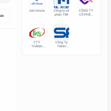
Job House
Công ty cổ
CÔNG TY
phần TMI
CỔ PHẦN
vấn
HELI CARE
CTY
Công Ty
THÀNH
TNHH
KIM SƠN
Công Nghệ
PHAMATECH
Phần Mềm
Nasani