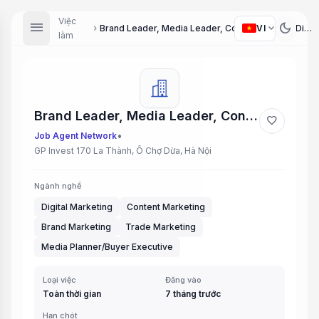
Việc
menu
dark_mode
expand_more
VI
Brand Leader, Media Leader, Content Leader, Digital Marketing, Trade Marketing (Marketing Team Leads, Digital Marketing, Trade Marketing)
chevron_right
làm
Brand Leader, Media Leader, Content Leader, Digital Marketing, Trade Marketing (Marketing Team Leads, Digital Marketing, Trade Marketing)
favorite
•
Job Agent Network
GP Invest 170 La Thành, Ô Chợ Dừa, Hà Nội
Ngành nghề
Digital Marketing
Content Marketing
Brand Marketing
Trade Marketing
Media Planner/Buyer Executive
Loại việc
Đăng vào
Toàn thời gian
7 tháng trước
Hạn chót