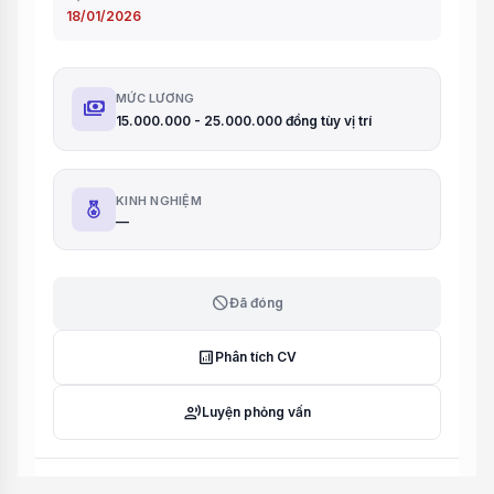
18/01/2026
MỨC LƯƠNG
payments
15.000.000 - 25.000.000 đồng tùy vị trí
KINH NGHIỆM
—
block
Đã đóng
analytics
Phân tích CV
record_voice_over
Luyện phỏng vấn