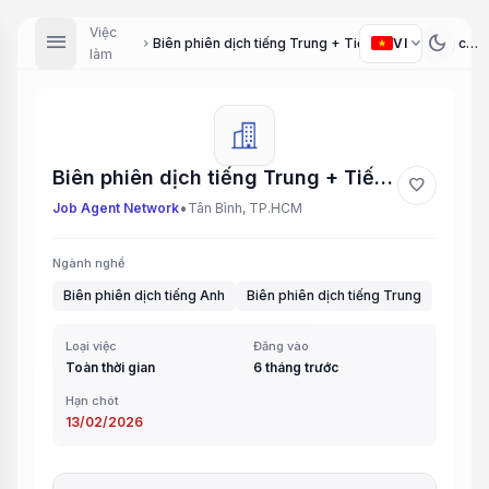
Việc
menu
dark_mode
expand_more
VI
Biên phiên dịch tiếng Trung + Tiếng Anh (Trung cấp) (Chinese + English Translator (Intermediate))
chevron_right
làm
Biên phiên dịch tiếng Trung + Tiếng Anh (Trung cấp) (Chinese + English Translator (Intermediate))
favorite
•
Job Agent Network
Tân Bình, TP.HCM
Ngành nghề
Biên phiên dịch tiếng Anh
Biên phiên dịch tiếng Trung
Loại việc
Đăng vào
Toàn thời gian
6 tháng trước
Hạn chót
13/02/2026