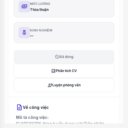
MỨC LƯƠNG
payments
Thỏa thuận
KINH NGHIỆM
—
block
Đã đóng
analytics
Phân tích CV
record_voice_over
Luyện phỏng vấn
description
Về công việc
Mô tả công việc:
SHAREWORK đang tuyển dụng vị trí Biên phiên