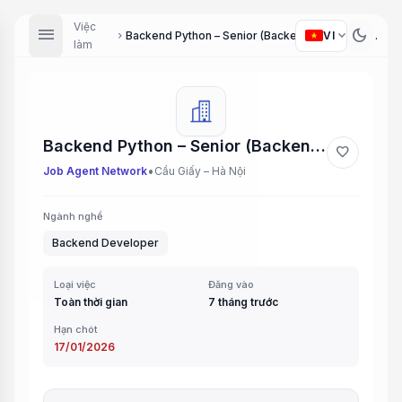
Việc
menu
dark_mode
expand_more
VI
Backend Python – Senior (Backend Python – Senior)
chevron_right
làm
Backend Python – Senior (Backend Python – Senior)
favorite
•
Job Agent Network
Cầu Giấy – Hà Nội
Ngành nghề
Backend Developer
Loại việc
Đăng vào
Toàn thời gian
7 tháng trước
Hạn chót
17/01/2026