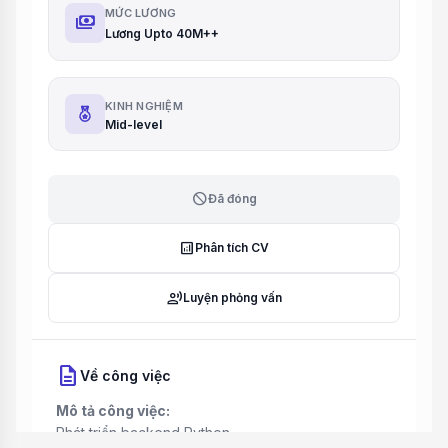
MỨC LƯƠNG
payments
Lương Upto 40M++
KINH NGHIỆM
Mid-level
block
Đã đóng
analytics
Phân tích CV
record_voice_over
Luyện phỏng vấn
description
Về công việc
Mô tả công việc:
Phát triển backend Python.