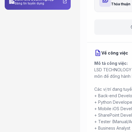
payments
apartment
open_in_new
Đăng tin tuyển dụng
Thỏa thuận
b
description
Về công việc
Mô tả công việc:
LSD TECHNOLOGY đa
môn để đồng hành l
Các vị trí đang tuyể
+ Back-end Develo
+ Python Develope
+ Mobile iOS Deve
+ SharePoint Deve
+ Tester (Manual/A
+ Business Analyst