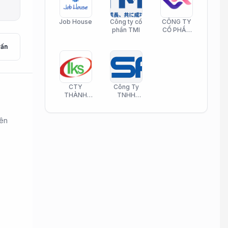
Job House
Công ty cổ
CÔNG TY
phần TMI
CỔ PHẦN
HELI CARE
vấn
CTY
Công Ty
THÀNH
TNHH
KIM SƠN
Công Nghệ
PHAMATECH
Phần Mềm
Nasani
yên