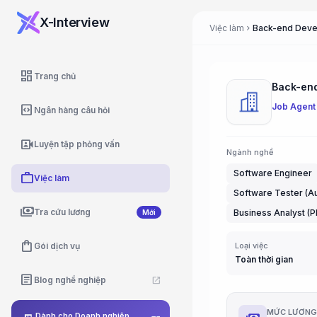
X-Interview
Việc làm
chevron_right
dashboard
Trang chủ
Job Agent
code_blocks
Ngân hàng câu hỏi
video_camera_front
Luyện tập phỏng vấn
Ngành nghề
Software Engineer
work
Việc làm
Software Tester (A
payments
Tra cứu lương
Business Analyst (P
Mới
shopping_bag
Gói dịch vụ
Loại việc
Toàn thời gian
article
Blog nghề nghiệp
open_in_new
MỨC LƯƠN
Dành cho Doanh nghiệp