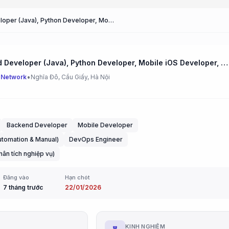
Back-end Developer (Java), Python Developer, Mobile iOS Developer, SharePoint Developer, Tester (Manual/Automation), Business Analyst, DevNet
Back-end Developer (Java), Python Developer, Mobile iOS Developer, SharePoint Developer, Tester (Manual/Automation), Business Analyst, DevNet
•
 Network
Nghĩa Đô, Cầu Giấy, Hà Nội
Backend Developer
Mobile Developer
utomation & Manual)
DevOps Engineer
hân tích nghiệp vụ)
Đăng vào
Hạn chót
7 tháng trước
22/01/2026
G
KINH NGHIỆM