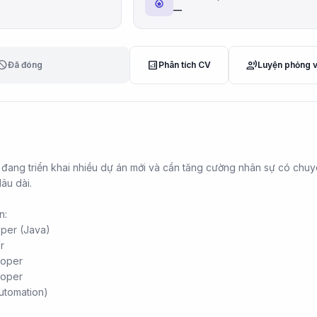
—
lock
analytics
record_voice_over
Đã đóng
Phân tích CV
Luyện phỏng 
ng triển khai nhiều dự án mới và cần tăng cường nhân sự có chu
âu dài.
n:
per (Java)
r
loper
loper
utomation)