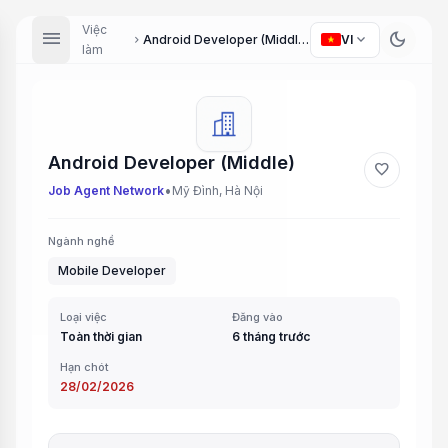
Việc
menu
dark_mode
expand_more
Android Developer (Middle)
VI
chevron_right
làm
Android Developer (Middle)
favorite
•
Job Agent Network
Mỹ Đình, Hà Nội
Ngành nghề
Mobile Developer
Loại việc
Đăng vào
Toàn thời gian
6 tháng trước
Hạn chót
28/02/2026