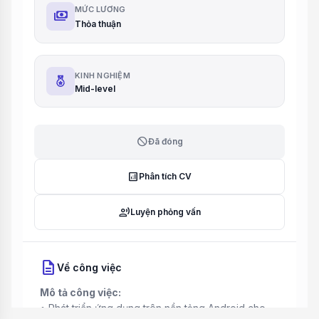
MỨC LƯƠNG
payments
Thỏa thuận
KINH NGHIỆM
Mid-level
block
Đã đóng
analytics
Phân tích CV
record_voice_over
Luyện phỏng vấn
description
Về công việc
Mô tả công việc:
• Phát triển ứng dụng trên nền tảng Android cho